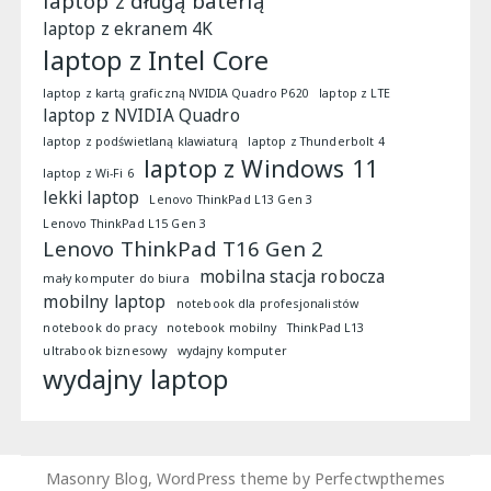
laptop z długą baterią
laptop z ekranem 4K
laptop z Intel Core
laptop z kartą graficzną NVIDIA Quadro P620
laptop z LTE
laptop z NVIDIA Quadro
laptop z podświetlaną klawiaturą
laptop z Thunderbolt 4
laptop z Windows 11
laptop z Wi-Fi 6
lekki laptop
Lenovo ThinkPad L13 Gen 3
Lenovo ThinkPad L15 Gen 3
Lenovo ThinkPad T16 Gen 2
mobilna stacja robocza
mały komputer do biura
mobilny laptop
notebook dla profesjonalistów
notebook do pracy
notebook mobilny
ThinkPad L13
ultrabook biznesowy
wydajny komputer
wydajny laptop
Masonry Blog, WordPress theme by
Perfectwpthemes