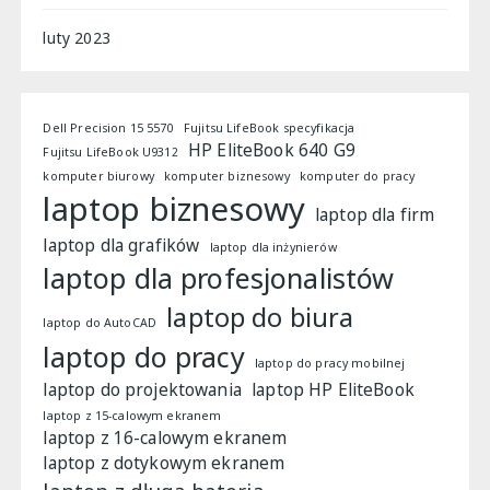
luty 2023
Dell Precision 15 5570
Fujitsu LifeBook specyfikacja
HP EliteBook 640 G9
Fujitsu LifeBook U9312
komputer biurowy
komputer biznesowy
komputer do pracy
laptop biznesowy
laptop dla firm
laptop dla grafików
laptop dla inżynierów
laptop dla profesjonalistów
laptop do biura
laptop do AutoCAD
laptop do pracy
laptop do pracy mobilnej
laptop do projektowania
laptop HP EliteBook
laptop z 15-calowym ekranem
laptop z 16-calowym ekranem
laptop z dotykowym ekranem