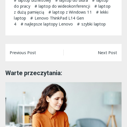
laptop biznesowy
laptop do biura
laptop
do pracy
laptop do wideokonferencji
laptop
z dużą pamięcią
laptop z Windows 11
lekki
laptop
Lenovo ThinkPad L14 Gen
4
najlepsze laptopy Lenovo
szybki laptop
Nawigacja
Previous Post
Next Post
wpisu
Warte przeczytania: