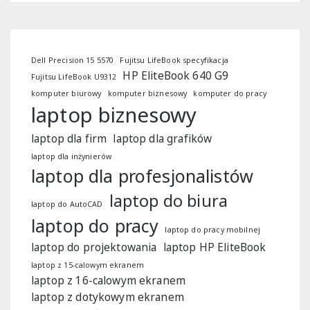
Dell Precision 15 5570
Fujitsu LifeBook specyfikacja
HP EliteBook 640 G9
Fujitsu LifeBook U9312
komputer biurowy
komputer biznesowy
komputer do pracy
laptop biznesowy
laptop dla firm
laptop dla grafików
laptop dla inżynierów
laptop dla profesjonalistów
laptop do biura
laptop do AutoCAD
laptop do pracy
laptop do pracy mobilnej
laptop do projektowania
laptop HP EliteBook
laptop z 15-calowym ekranem
laptop z 16-calowym ekranem
laptop z dotykowym ekranem