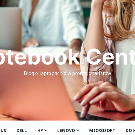
otebook Cent
Blog o laptopach dla profesjonalistów
SUS
DELL
HP
LENOVO
MICROSOFT
DO 