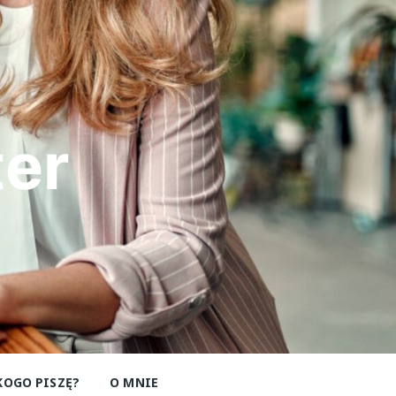
er
KOGO PISZĘ?
O MNIE