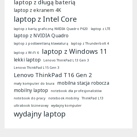
laptop z długą baterią
laptop z ekranem 4K
laptop z Intel Core
laptop z kartą graficzną NVIDIA Quadro P620
laptop z LTE
laptop z NVIDIA Quadro
laptop z podświetlaną klawiaturą
laptop z Thunderbolt 4
laptop z Windows 11
laptop z Wi-Fi 6
lekki laptop
Lenovo ThinkPad L13 Gen 3
Lenovo ThinkPad L15 Gen 3
Lenovo ThinkPad T16 Gen 2
mobilna stacja robocza
mały komputer do biura
mobilny laptop
notebook dla profesjonalistów
notebook do pracy
notebook mobilny
ThinkPad L13
ultrabook biznesowy
wydajny komputer
wydajny laptop