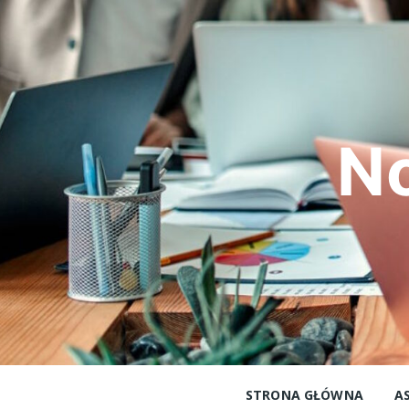
Skip
to
content
N
STRONA GŁÓWNA
A